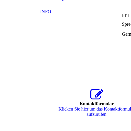
INFO
IT 
Spre
Gern
Kontaktformular
Klicken Sie hier um das Kon­takt­for­mu­
aufzurufen